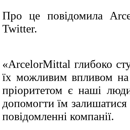
Про це повідомила Arcel
Twitter.
«ArcelorMittal глибоко ст
їх можливим впливом на
пріоритетом є наші люд
допомогти їм залишатися
повідомленні компанії.