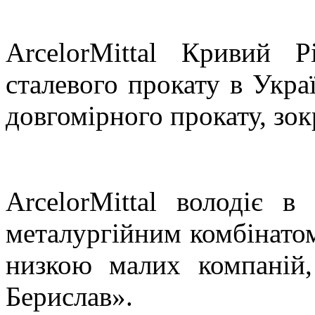
ArcelorMittal Кривий
сталевого прокату в Украї
довгомірного прокату, зок
ArcelorMittal володіє в
металургійним комбінатом
низкою малих компаній,
Берислав».