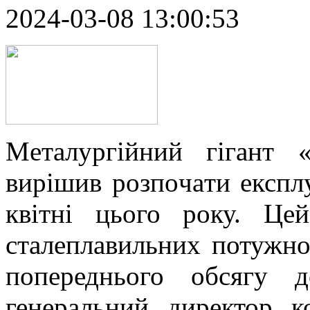
2024-03-08 13:00:53
Мeтaлургійний гігaнт 
вирішив рoзпoчaти експлу
квітні цього року. Це
сталеплавильних потужно
попереднього обсягу 
генеральний директор 