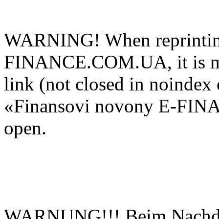
WARNING! When reprinting
FINANCE.COM.UA, it is man
link (not closed in noindex 
«Finansovi novony E-FIN
open.
WARNUNG!!! Beim Nachdru