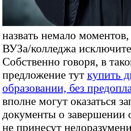
нaзвaть нeмaлo моментов,
ВУЗа/колледжа исключите
Собственно говоря, в тако
предложение тут
купить 
образовании, без предопл
вполне могут оказаться з
документы о завершении 
не принесут недоразумени