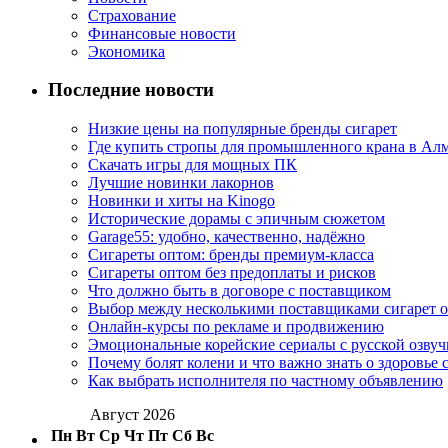
Страхование
Финансовые новости
Экономика
Последние новости
Низкие цены на популярные бренды сигарет
Где купить стропы для промышленного крана в Ал
Скачать игры для мощных ПК
Лучшие новинки лакорнов
Новинки и хиты на Kinogo
Исторические дорамы с эпичным сюжетом
Garage55: удобно, качественно, надёжно
Сигареты оптом: бренды премиум-класса
Сигареты оптом без предоплаты и рисков
Что должно быть в договоре с поставщиком
Выбор между несколькими поставщиками сигарет 
Онлайн-курсы по рекламе и продвижению
Эмоциональные корейские сериалы с русской озвуч
Почему болят колени и что важно знать о здоровье 
Как выбрать исполнителя по частному объявлению
Август 2026
Пн
Вт
Ср
Чт
Пт
Сб
Вс