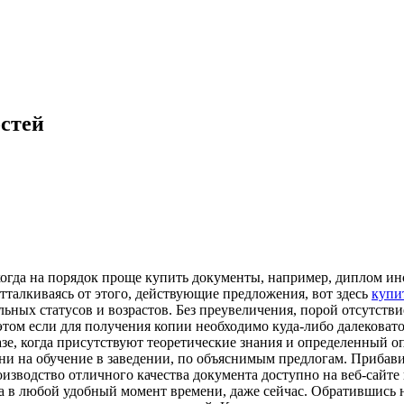
стей
огда на порядок проще купить документы, например, диплом инст
тталкиваясь от этого, действующие предложения, вот здесь
купит
ных статусов и возрастов. Без преувеличения, порой отсутстви
том если для получения копии необходимо куда-либо далековато
зе, когда присутствуют теоретические знания и определенный оп
и на обучение в заведении, по объяснимым предлогам. Прибавим
оизводство отличного качества документа доступно на веб-сайте
ка в любой удобный момент времени, даже сейчас. Обратившись 