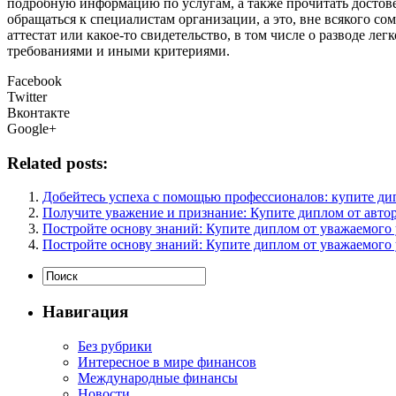
подробную информацию по услугам, а также прочитать достов
обращаться к специалистам организации, а это, вне всякого со
аттестат или какое-то свидетельство, в том числе о разводе 
требованиями и иными критериями.
Facebook
Twitter
Вконтакте
Google+
Related posts:
Добейтесь успеха с помощью профессионалов: купите ди
Получите уважение и признание: Купите диплом от автор
Постройте основу знаний: Купите диплом от уважаемого 
Постройте основу знаний: Купите диплом от уважаемого 
Навигация
Без рубрики
Интересное в мире финансов
Международные финансы
Новости