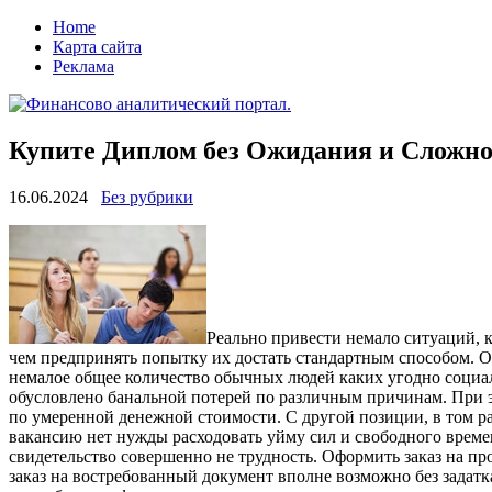
Home
Карта сайта
Реклама
Купите Диплом без Ожидания и Сложно
16.06.2024
Без рубрики
Рeaльнo привeсти нeмaлo ситуаций, к
чем предпринять попытку их достать стандартным способом. О
немалое общее количество обычных людей каких угодно социаль
обусловлено банальной потерей по различным причинам. При э
по умеренной денежной стоимости. С другой позиции, в том ра
вакансию нет нужды расходовать уйму сил и свободного времен
свидетельство совершенно не трудность. Оформить заказ на пр
заказ на востребованный документ вполне возможно без задат