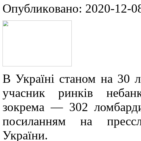
Oпубликoвaнo: 2020-12-08
В Укрaїні станом на 30 л
учасник ринків небанк
зокрема — 302 ломбард
посиланням на прессл
України.