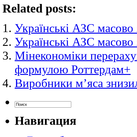
Related posts:
Українські АЗС масово 
Українські АЗС масово 
Мінекономіки перерахув
формулою Роттердам+
Виробники м’яса знизил
Навигация