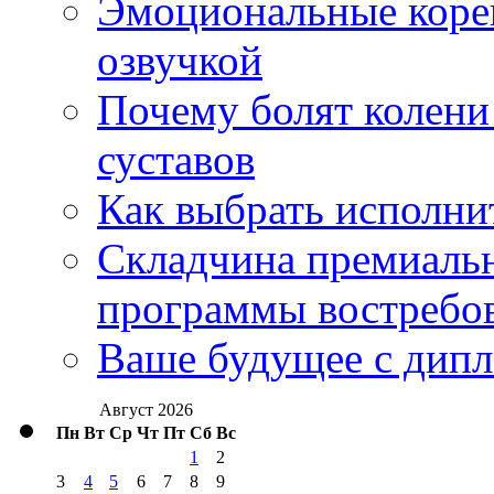
Эмоциональные корей
озвучкой
Почему болят колени 
суставов
Как выбрать исполни
Складчина премиальн
программы востребо
Ваше будущее с дипл
Август 2026
Пн
Вт
Ср
Чт
Пт
Сб
Вс
1
2
3
4
5
6
7
8
9