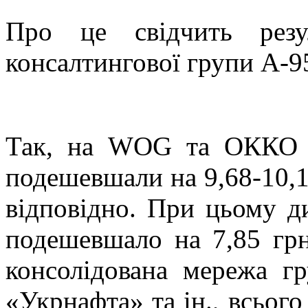
Про це свідчить резу
консалтингової групи А-9
Так, на WOG та ОККО 
подешевшали на 9,68-10,10
відповідно. При
цьому д
подешевшало на 7,85 грн
консолідована мережа г
«Укрнафта» та ін., всього