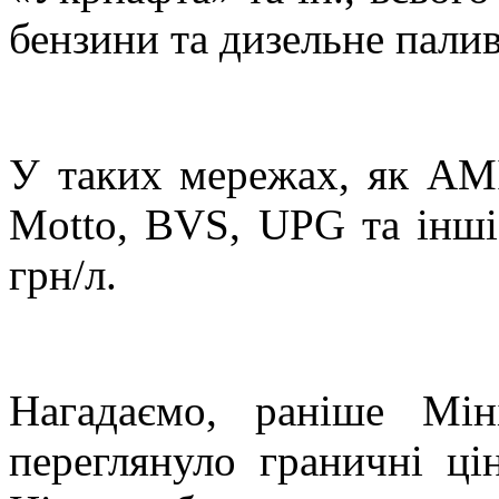
бензини та дизельне палив
У таких мережах, як AMI
Motto, BVS, UPG та інші
грн/л.
Нагадаємо, раніше Мін
переглянуло граничні ці