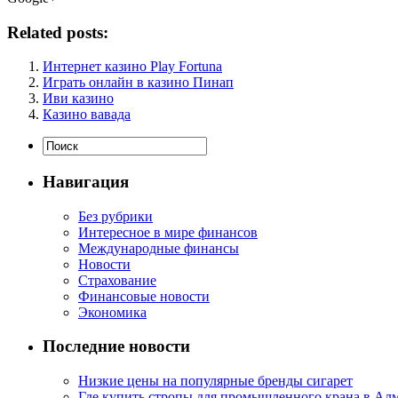
Related posts:
Интернет казино Play Fortuna
Играть онлайн в казино Пинап
Иви казино
Казино вавада
Навигация
Без рубрики
Интересное в мире финансов
Международные финансы
Новости
Страхование
Финансовые новости
Экономика
Последние новости
Низкие цены на популярные бренды сигарет
Где купить стропы для промышленного крана в Ал