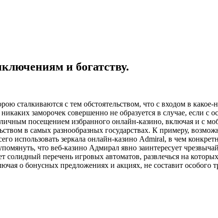
ключениям и богатству.
ою сталкиваются с тем обстоятельством, что с входом в какое-ниб
никаких заморочек совершенно не образуется в случае, если с
 личным посещением избранного онлайн-казино, включая и с моби
ьством в самых разнообразных государствах. К примеру, возмож
сего использовать зеркала онлайн-казино Admiral, в чем конкре
 упомянуть, что веб-казино Адмирал явно заинтересует чрезвыч
ет солидный перечень игровых автоматов, развлечься на которых
ая о бонусных предложениях и акциях, не составит особого тр