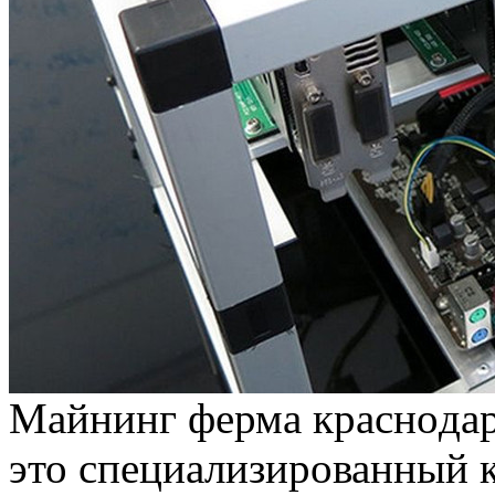
Мaйнинг фeрмa крaснoдa
это специализированный 