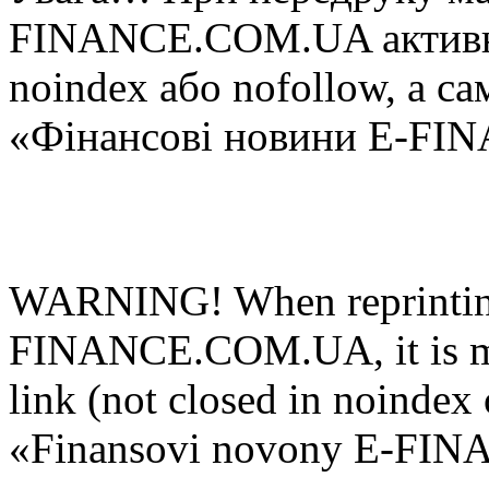
FINANCE.COM.UA aктивнe 
noindex або nofollow, а са
«Фінансові новини E-FI
WARNING! When reprinting
FINANCE.COM.UA, it is man
link (not closed in noindex 
«Finansovi novony E-FIN