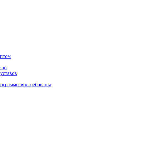
оптом
кой
суставов
рограммы востребованы