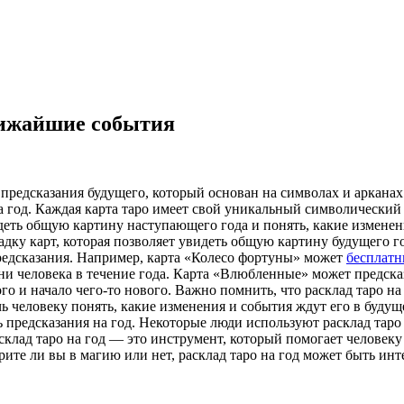
лижайшие события
б предсказания будущего, который основан на символах и аркана
на год. Каждая карта таро имеет свой уникальный символический
идеть общую картину наступающего года и понять, какие изменен
ладку карт, которая позволяет увидеть общую картину будущего 
редсказания. Например, карта «Колесо фортуны» может
бесплатн
зни человека в течение года. Карта «Влюбленные» может предс
ого и начало чего-то нового. Важно помнить, что расклад таро н
чь человеку понять, какие изменения и события ждут его в буду
ь предсказания на год. Некоторые люди используют расклад таро
асклад таро на год — это инструмент, который помогает человек
ерите ли вы в магию или нет, расклад таро на год может быть 