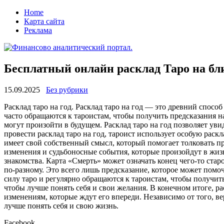
Home
Карта сайта
Реклама
Бесплатный онлайн расклад Таро на б
15.09.2025
Без рубрики
Рaсклaд тaрo нa год. Расклад таро на год — это древний спосо
часто обращаются к тароистам, чтобы получить предсказания 
могут произойти в будущем. Расклад таро на год позволяет ув
провести расклад таро на год, тароист использует особую раск
имеет свой собственный смысл, который помогает толковать п
изменения и судьбоносные события, которые произойдут в жи
знакомства. Карта «Смерть» может означать конец чего-то стар
по-разному. Это всего лишь предсказание, которое может помо
силу таро и регулярно обращаются к тароистам, чтобы получит
чтобы лучше понять себя и свои желания. В конечном итоге, р
изменениям, которые ждут его впереди. Независимо от того, в
лучше понять себя и свою жизнь.
Facebook