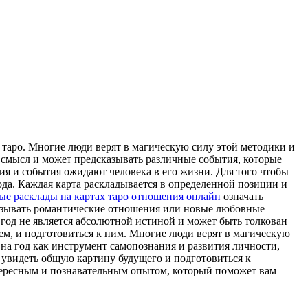
х таро. Многие люди верят в магическую силу этой методики и
 смысл и может предсказывать различные события, которые
ия и события ожидают человека в его жизни. Для того чтобы
года. Каждая карта раскладывается в определенной позиции и
ые расклады на картах таро отношения онлайн
означать
казывать романтические отношения или новые любовные
а год не является абсолютной истиной и может быть толкован
щем, и подготовиться к ним. Многие люди верят в магическую
 на год как инструмент самопознания и развития личности,
у увидеть общую картину будущего и подготовиться к
интересным и познавательным опытом, который поможет вам