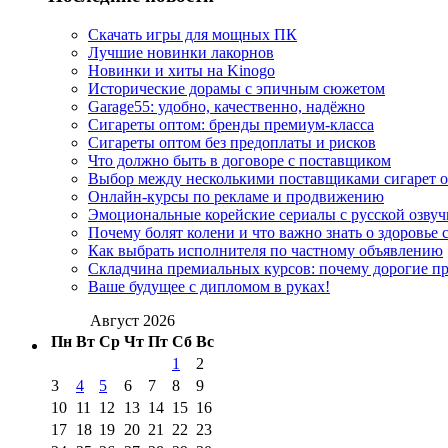
Скачать игры для мощных ПК
Лучшие новинки лакорнов
Новинки и хиты на Kinogo
Исторические дорамы с эпичным сюжетом
Garage55: удобно, качественно, надёжно
Сигареты оптом: бренды премиум-класса
Сигареты оптом без предоплаты и рисков
Что должно быть в договоре с поставщиком
Выбор между несколькими поставщиками сигарет 
Онлайн-курсы по рекламе и продвижению
Эмоциональные корейские сериалы с русской озвуч
Почему болят колени и что важно знать о здоровье 
Как выбрать исполнителя по частному объявлению
Складчина премиальных курсов: почему дорогие п
Ваше будущее с дипломом в руках!
Август 2026
Пн
Вт
Ср
Чт
Пт
Сб
Вс
1
2
3
4
5
6
7
8
9
10
11
12
13
14
15
16
17
18
19
20
21
22
23