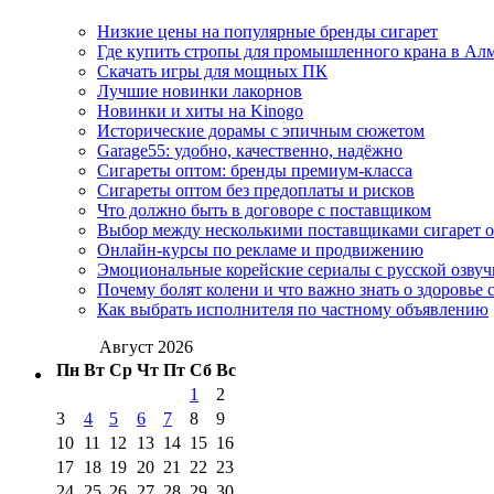
Низкие цены на популярные бренды сигарет
Где купить стропы для промышленного крана в Ал
Скачать игры для мощных ПК
Лучшие новинки лакорнов
Новинки и хиты на Kinogo
Исторические дорамы с эпичным сюжетом
Garage55: удобно, качественно, надёжно
Сигареты оптом: бренды премиум-класса
Сигареты оптом без предоплаты и рисков
Что должно быть в договоре с поставщиком
Выбор между несколькими поставщиками сигарет 
Онлайн-курсы по рекламе и продвижению
Эмоциональные корейские сериалы с русской озвуч
Почему болят колени и что важно знать о здоровье 
Как выбрать исполнителя по частному объявлению
Август 2026
Пн
Вт
Ср
Чт
Пт
Сб
Вс
1
2
3
4
5
6
7
8
9
10
11
12
13
14
15
16
17
18
19
20
21
22
23
24
25
26
27
28
29
30