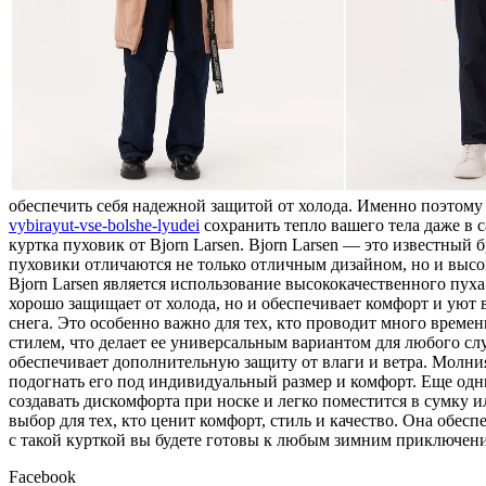
обеспечить себя надежной защитой от холода. Именно поэтом
vybirayut-vse-bolshe-lyudei
сохранить тепло вашего тела даже в 
куртка пуховик от Bjorn Larsen. Bjorn Larsen — это известный
пуховики отличаются не только отличным дизайном, но и высо
Bjorn Larsen является использование высококачественного пуха
хорошо защищает от холода, но и обеспечивает комфорт и уют 
снега. Это особенно важно для тех, кто проводит много време
стилем, что делает ее универсальным вариантом для любого слу
обеспечивает дополнительную защиту от влаги и ветра. Молн
подогнать его под индивидуальный размер и комфорт. Еще одни
создавать дискомфорта при носке и легко поместится в сумку и
выбор для тех, кто ценит комфорт, стиль и качество. Она обес
с такой курткой вы будете готовы к любым зимним приключени
Facebook