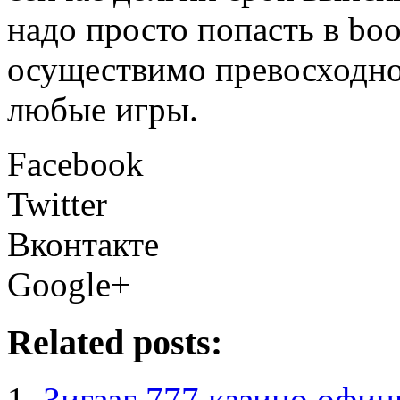
надо просто попасть в boo
осуществимо превосходно 
любые игры.
Facebook
Twitter
Вконтакте
Google+
Related posts:
Зигзаг 777 казино офиц