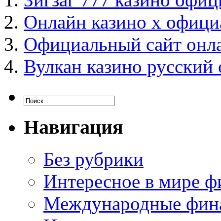
Онлайн казино х офици
Официальный сайт онла
Вулкан казино русский
Навигация
Без рубрики
Интересное в мире ф
Международные фин