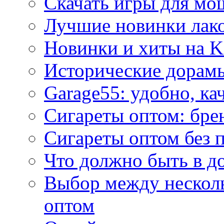
Скачать игры для м
Лучшие новинки лак
Новинки и хиты на K
Исторические дорам
Garage55: удобно, ка
Сигареты оптом: бре
Сигареты оптом без 
Что должно быть в д
Выбор между нескол
оптом