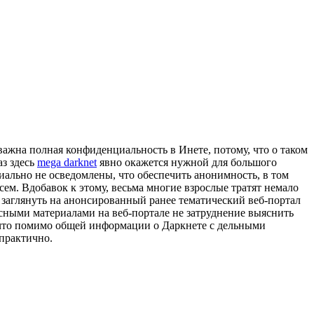
 важна полная конфиденциальность в Инете, потому, что о таком
аз здесь
mega darknet
явно окажется нужной для большого
иально не осведомлены, что обеспечить анонимность, в том
ем. Вдобавок к этому, весьма многие взрослые тратят немало
 заглянуть на анонсированный ранее тематический веб-портал
сными материалами на веб-портале не затруднение выяснить
 что помимо общей информации о Даркнете с дельными
 практично.