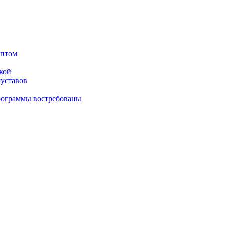
оптом
кой
суставов
рограммы востребованы