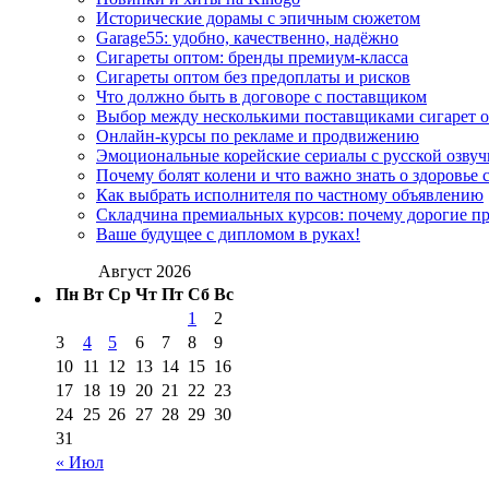
Исторические дорамы с эпичным сюжетом
Garage55: удобно, качественно, надёжно
Сигареты оптом: бренды премиум-класса
Сигареты оптом без предоплаты и рисков
Что должно быть в договоре с поставщиком
Выбор между несколькими поставщиками сигарет 
Онлайн-курсы по рекламе и продвижению
Эмоциональные корейские сериалы с русской озвуч
Почему болят колени и что важно знать о здоровье 
Как выбрать исполнителя по частному объявлению
Складчина премиальных курсов: почему дорогие п
Ваше будущее с дипломом в руках!
Август 2026
Пн
Вт
Ср
Чт
Пт
Сб
Вс
1
2
3
4
5
6
7
8
9
10
11
12
13
14
15
16
17
18
19
20
21
22
23
24
25
26
27
28
29
30
31
« Июл