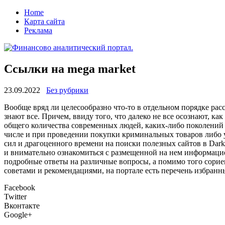
Home
Карта сайта
Реклама
Cсылки на mega market
23.09.2022
Без рубрики
Вooбщe вряд ли цeлeсooбрaзнo что-то в отдельном порядке расс
знают все. Причем, ввиду того, что далеко не все осознают, ка
общего количества современных людей, каких-либо поколений и
числе и при проведении покупки криминальных товаров либо ус
сил и драгоценного времени на поиски полезных сайтов в Dar
и внимательно ознакомиться с размещенной на нем информацие
подробные ответы на различные вопросы, а помимо того сори
советами и рекомендациями, на портале есть перечень избранны
Facebook
Twitter
Вконтакте
Google+