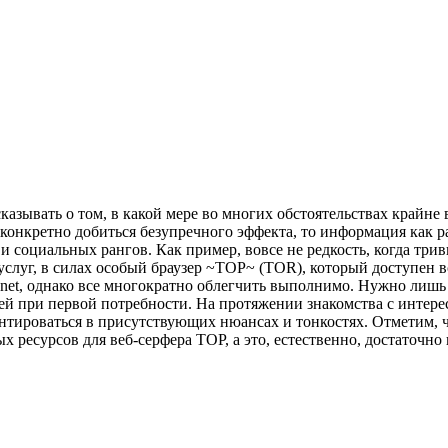
казывать о том, в какой мере во многих обстоятельствах крайне
к конкретно добиться безупречного эффекта, то информация как р
 социальных рангов. Как пример, вовсе не редкость, когда трив
луг, в силах особый браузер ~ТОР~ (TOR), который доступен вс
knet, однако все многократно облегчить выполнимо. Нужно лишь
й при первой потребности. На протяжении знакомства с интере
ентироваться в присутствующих нюансах и тонкостях. Отметим,
х ресурсов для веб-серфера ТОР, а это, естественно, достаточно