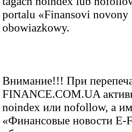
tagach noindex lub nofollow
portalu «Finansovi novo
obowiazkowy.
Внимание!!! При перепеча
FINANCE.COM.UA активная
noindex или nofollow, а и
«Финансовые новости E