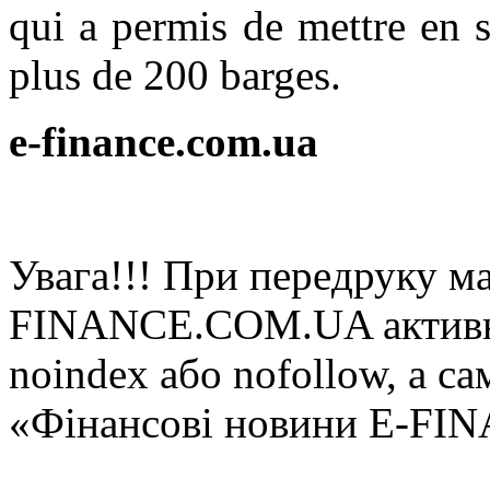
qui a permis de mettre en 
plus de 200 barges.
e-finance.com.ua
Увaгa!!! При пeрeдруку мa
FINANCE.COM.UA aктивнe 
noindex або nofollow, а са
«Фінансові новини E-FI