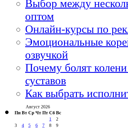
Выбор между нескол
оптом
Онлайн-курсы по ре
Эмоциональные корей
озвучкой
Почему болят колени 
суставов
Как выбрать исполни
Август 2026
Пн
Вт
Ср
Чт
Пт
Сб
Вс
1
2
3
4
5
6
7
8
9