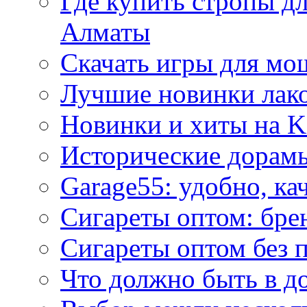
Где купить стропы д
Алматы
Скачать игры для м
Лучшие новинки лак
Новинки и хиты на K
Исторические дорам
Garage55: удобно, ка
Сигареты оптом: бре
Сигареты оптом без 
Что должно быть в д