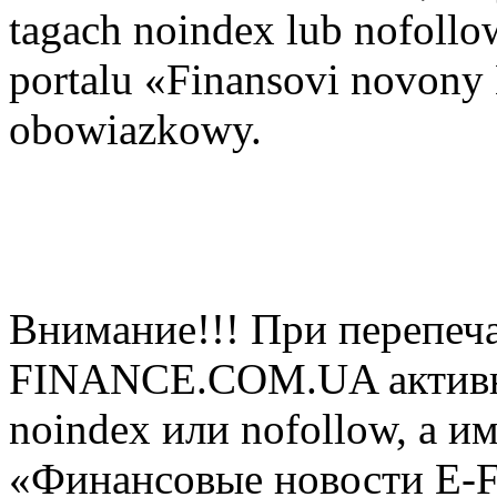
tagach noindex lub nofollow
portalu «Finansovi novo
obowiazkowy.
Внимание!!! При перепеча
FINANCE.COM.UA активная
noindex или nofollow, а и
«Финансовые новости E