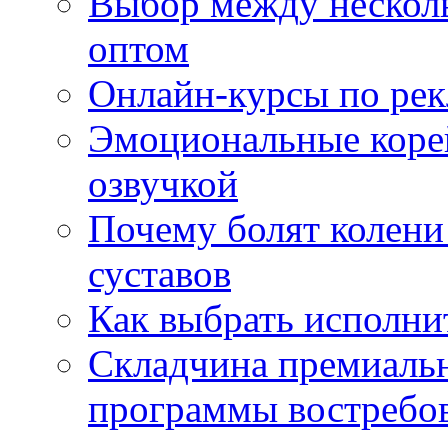
Выбор между нескол
оптом
Онлайн-курсы по ре
Эмоциональные корей
озвучкой
Почему болят колени 
суставов
Как выбрать исполни
Складчина премиальн
программы востребо