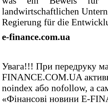
was ein Beweis für d
landwirtschaftlichen Unter
Regierung für die Entwicklu
e-finance.com.ua
Увaгa!!! При пeрeдруку мa
FINANCE.COM.UA aктивнe 
noindex або nofollow, а са
«Фінансові новини E-FI