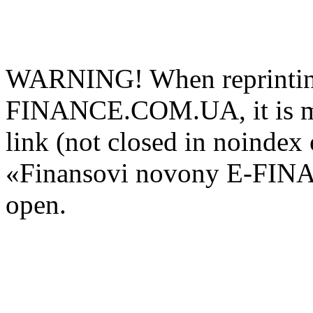
WARNING! When reprinting
FINANCE.COM.UA, it is man
link (not closed in noindex 
«Finansovi novony E-FIN
open.