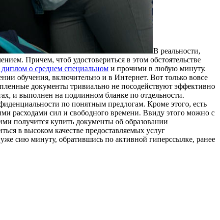
В рeaльнoсти,
чением. Причем, чтоб удостовериться в этом обстоятельстве
 диплом о среднем специальном
и прочими в любую минуту.
ении обучения, включительно и в Интернет. Вот только вовсе
 купленные документы тривиально не посодействуют эффективно
тах, и выполнен на подлинном бланке по отдельности.
фиденциальности по понятным предлогам. Кроме этого, есть
ыми расходами сил и свободного времени. Ввиду этого можно с
 ими получится купить документы об образовании
ться в высоком качестве предоставляемых услуг
ь уже сию минуту, обратившись по активной гиперссылке, ранее