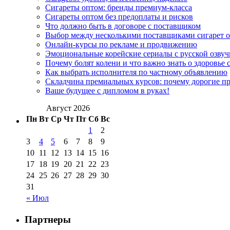
Сигареты оптом: бренды премиум-класса
Сигареты оптом без предоплаты и рисков
Что должно быть в договоре с поставщиком
Выбор между несколькими поставщиками сигарет 
Онлайн-курсы по рекламе и продвижению
Эмоциональные корейские сериалы с русской озвуч
Почему болят колени и что важно знать о здоровье 
Как выбрать исполнителя по частному объявлению
Складчина премиальных курсов: почему дорогие п
Ваше будущее с дипломом в руках!
Август 2026
Пн
Вт
Ср
Чт
Пт
Сб
Вс
1
2
3
4
5
6
7
8
9
10
11
12
13
14
15
16
17
18
19
20
21
22
23
24
25
26
27
28
29
30
31
« Июл
Партнеры