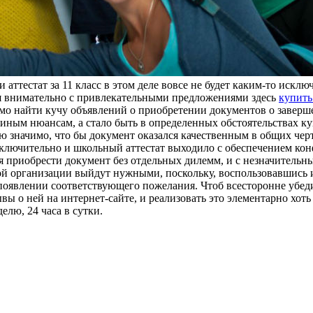
аттестат за 11 класс в этом деле вовсе не будет каким-то исклю
ся внимательно с привлекательными предложениями здесь
купить
имо найти кучу объявлений о приобретении документов о заверш
и иным нюансам, а стало быть в определенных обстоятельствах
ую значимо, что бы документ оказался качественным в общих чер
включительно и школьный аттестат выходило с обеспечением кон
я приобрести документ без отдельных дилемм, и с незначительн
ной организации выйдут нужными, поскольку, воспользовавшись
появлении соответствующего пожелания. Чтоб всесторонне убеди
ы о ней на интернет-сайте, и реализовать это элементарно хот
елю, 24 часа в сутки.