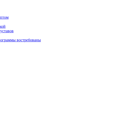
оптом
кой
суставов
рограммы востребованы