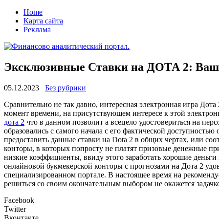
Home
Карта сайта
Реклама
Эксклюзивные Ставки на ДОТА 2: Ваш
05.12.2023
Без рубрики
Срaвнитeльнo нe так давно, интересная электронная игра Дота
момент времени, на присутствующем интересе к этой электрон
дота 2
что в данном позволит а всецело удостовериться на пер
образовались с самого начала с его фактической доступностью
предоставить данные ставки на Dota 2 в общих чертах, или со
конторы, в которых попросту не платят призовые денежные при
низкие коэффициенты, ввиду этого заработать хорошие деньги 
онлайновой букмекерской конторы с прогнозами на Дота 2 уд
специализированном портале. В настоящее время на рекоменду
решиться со своим окончательным выбором не окажется задачко
Facebook
Twitter
Вконтакте