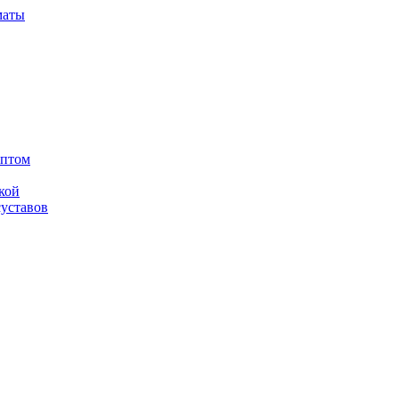
маты
оптом
кой
суставов