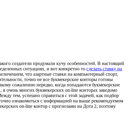
такого создатели продумали кучу особенностей. В настоящий
еделенных ситуациях, и вот конкретно то
сделать ставку на
величением, что азартные ставки на компьютерный спорт,
ительности, точно не все букмекерские конторы готовы
ликому сожалению нередко, когда попадаются букмекерские
 в очень многих букмекерских on-line конторах заведомо
ежду тем, успешно справиться с этой задачей, как подбор
аточно ознакомиться с информацией на выше рекомендуемом
рских on-line контор с прогнозами на Дота 2, поэтому