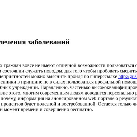
лечения заболеваний
ых граждан вовсе не имеют отличной возможности пользоваться 
 состоянии служить поводом, для того чтобы пробовать смеритьс
е неприятностей можно выяснить пройдя по гиперссылке
http://gr
твенники в принципе не в силах пользоваться профильной помо
ечебных учреждений. Параллельно, частенько высококвалифицир
ствие этого, многим современным людям доводится персонально 
от почему, информация на анонсированном web-портале о резуль
о процентов будет полезной и востребованной. Остается только 
й момент времени и совершенно бесплатно.