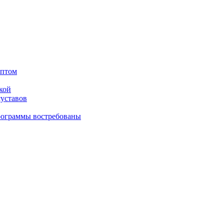
оптом
кой
суставов
рограммы востребованы