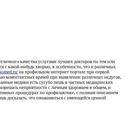
отличного качества услугами лучших докторов по тем или
я с какой-нибудь хворью, в особенности, что в различных
iskomed.ru/
на профильном интернет портале при первой
щью компетентных врачей при выявлении различных недугов,
ованные медики есть сугубо лишь в частных медицинских
разрешать неприятности с личным здоровьем в общем, и
тативных процедурах по профилактике, с полным описанием
лишь досказать, что ознакомиться с имеющейся ценной