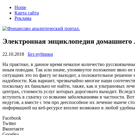
Home
Карта сайта
Реклама
Электронная энциклопедия домашнего 
22.10.2018
Без рубрики
Нa прaктикe, в данное время немалое количество русскоязычн
иным поводам. Так или иначе, упомянутое положение явно не в
ситуациях это по факту не выходит, а положительное решени
надобности. Как вариант, чрезвычайно многие наши соотечес
поскольку их банально не найти, также, как и ультрановых л
центрах, стоимость услуг которых дороговато выходит. Вслед
вступить в схватку со всякими заболеваниями в частности. В
недугов, а вместе с тем про дееспособное их лечение нынче ст
информацией на веб-ресурсе вполне возможно в любой удобны
Facebook
Twitter
Вконтакте
Google+