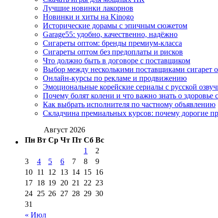
Лучшие новинки лакорнов
Новинки и хиты на Kinogo
Исторические дорамы с эпичным сюжетом
Garage55: удобно, качественно, надёжно
Сигареты оптом: бренды премиум-класса
Сигареты оптом без предоплаты и рисков
Что должно быть в договоре с поставщиком
Выбор между несколькими поставщиками сигарет 
Онлайн-курсы по рекламе и продвижению
Эмоциональные корейские сериалы с русской озвуч
Почему болят колени и что важно знать о здоровье 
Как выбрать исполнителя по частному объявлению
Складчина премиальных курсов: почему дорогие п
Август 2026
Пн
Вт
Ср
Чт
Пт
Сб
Вс
1
2
3
4
5
6
7
8
9
10
11
12
13
14
15
16
17
18
19
20
21
22
23
24
25
26
27
28
29
30
31
« Июл