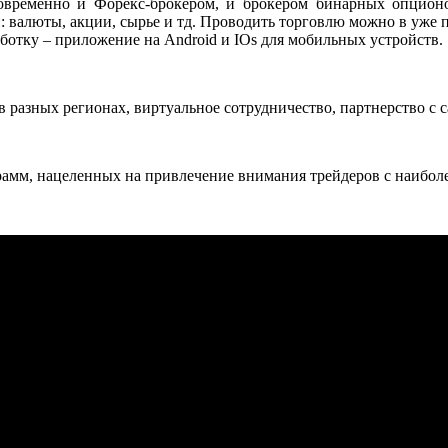
дновременно и Форекс-брокером, и брокером бинарных опцион
: валюты, акции, сырье и тд. Проводить торговлю можно в уже п
отку – приложение на Android и IOs для мобильных устройств.
 разных регионах, виртуальное сотрудничество, партнерство с c
рамм, нацеленных на привлечение внимания трейдеров с наибо