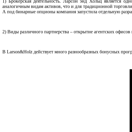
1) Брокерская деятельность. Ларсон энд Хольц является о
аналогичным видам активов, что и для традиционной торговли
А под бинарные опционы компания запустила отдельную разраб
2) Виды различного партнерства – открытие агентских офисов в
В Larson&Holz действует много разнообразных бонусных прог