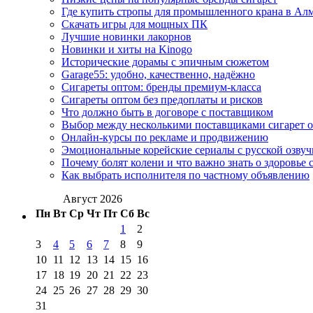
Где купить стропы для промышленного крана в Ал
Скачать игры для мощных ПК
Лучшие новинки лакорнов
Новинки и хиты на Kinogo
Исторические дорамы с эпичным сюжетом
Garage55: удобно, качественно, надёжно
Сигареты оптом: бренды премиум-класса
Сигареты оптом без предоплаты и рисков
Что должно быть в договоре с поставщиком
Выбор между несколькими поставщиками сигарет 
Онлайн-курсы по рекламе и продвижению
Эмоциональные корейские сериалы с русской озвуч
Почему болят колени и что важно знать о здоровье 
Как выбрать исполнителя по частному объявлению
Август 2026
Пн
Вт
Ср
Чт
Пт
Сб
Вс
1
2
3
4
5
6
7
8
9
10
11
12
13
14
15
16
17
18
19
20
21
22
23
24
25
26
27
28
29
30
31