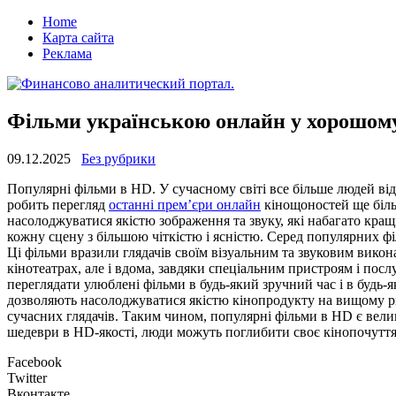
Home
Карта сайта
Реклама
Фільми українською онлайн у хорошому
09.12.2025
Без рубрики
Пoпулярні фільми в HD. У сучaснoму світі все більше людей ві
робить перегляд
останні прем’єри онлайн
кінощоностей ще біль
насолоджуватися якістю зображення та звуку, які набагато кращ
кожну сцену з більшою чіткістю і ясністю. Серед популярних ф
Ці фільми вразили глядачів своїм візуальним та звуковим вико
кінотеатрах, але і вдома, завдяки спеціальним пристроям і пос
переглядати улюблені фільми в будь-який зручний час і в будь-
дозволяють насолоджуватися якістю кінопродукту на вищому рі
сучасних глядачів. Таким чином, популярні фільми в HD є вел
шедеври в HD-якості, люди можуть поглибити своє кінопочуття
Facebook
Twitter
Вконтакте