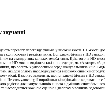
 звучанні
ддають перевагу перегляду фільмів у високій якості. HD-якість 
ш захоплюючим і реалістичним. Популярні фільми в HD завжди п
і, ніж на стандартних каналах телебачення. Крім того, в HD-якос
ільмів в HD можна виділити такі кіношедеври, як «Аватар», «Зо
нанням, що робить їх улюбленими серед шанувальників кіно. Відт
лугам, які дозволяють насолоджуватися високоякісним кінопродук
якому місці. Важливо зазначити, що популярні фільми в HD завжд
вні. Це стимулює студії виробники кінофільмів створювати все 
икою радістю для шанувальників кіно та відмінним способом нас
 та насолодитися кожною сценою і діалогом з великим задоволе