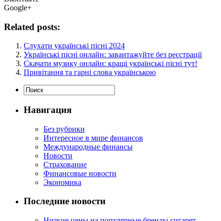
Google+
Related posts:
Слухати українські пісні 2024
Українські пісні онлайн: завантажуйте без реєстрації
Скачати музику онлайн: кращі українські пісні тут!
Привітання та гарні слова українською
Навигация
Без рубрики
Интересное в мире финансов
Международные финансы
Новости
Страхование
Финансовые новости
Экономика
Последние новости
Низкие цены на популярные бренды сигарет