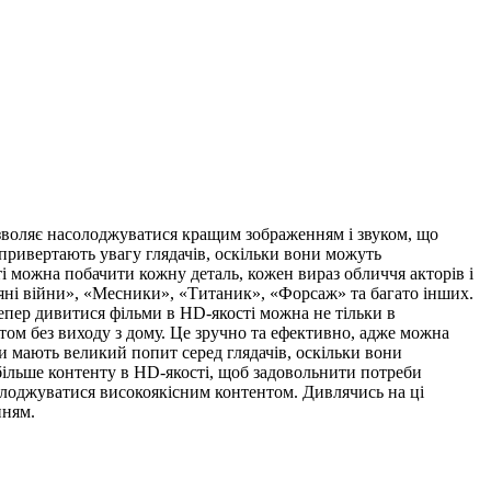
дозволяє насолоджуватися кращим зображенням і звуком, що
ривертають увагу глядачів, оскільки вони можуть
ті можна побачити кожну деталь, кожен вираз обличчя акторів і
ряні війни», «Месники», «Титаник», «Форсаж» та багато інших.
епер дивитися фільми в HD-якості можна не тільки в
том без виходу з дому. Це зручно та ефективно, адже можна
и мають великий попит серед глядачів, оскільки вони
більше контенту в HD-якості, щоб задовольнити потреби
олоджуватися високоякісним контентом. Дивлячись на ці
нням.