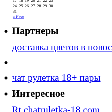
17
18
19
20
21
22
23
24
25
26
27
28
29
30
31
« Июл
Партнеры
доставка цветов в ново
чат рулетка 18+ пары
Интересное
Rt.chatruletka-18.com