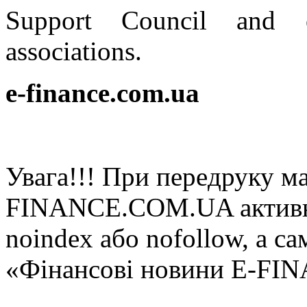
Support Council and o
associations.
e-finance.com.ua
Увaгa!!! При пeрeдруку мa
FINANCE.COM.UA aктивнe 
noindex або nofollow, а са
«Фінансові новини E-FI