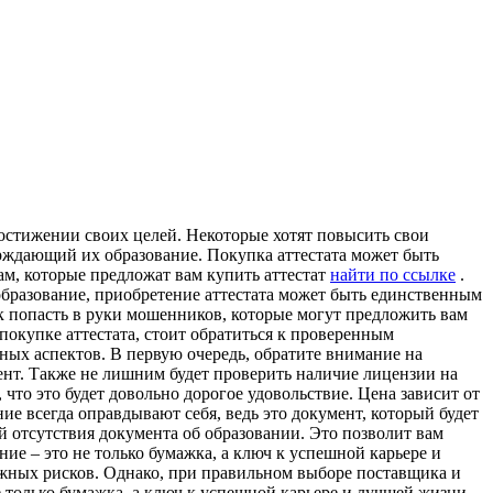
достижении своих целей. Некоторые хотят повысить свои
ерждающий их образование. Покупка аттестата может быть
ам, которые предложат вам купить аттестат
найти по ссылке
.
 образование, приобретение аттестата может быть единственным
к попасть в руки мошенников, которые могут предложить вам
покупке аттестата, стоит обратиться к проверенным
ных аспектов. В первую очередь, обратите внимание на
ент. Также не лишним будет проверить наличие лицензии на
что это будет довольно дорогое удовольствие. Цена зависит от
ние всегда оправдывают себя, ведь это документ, который будет
й отсутствия документа об образовании. Это позволит вам
ие – это не только бумажка, а ключ к успешной карьере и
можных рисков. Однако, при правильном выборе поставщика и
 только бумажка, а ключ к успешной карьере и лучшей жизни.