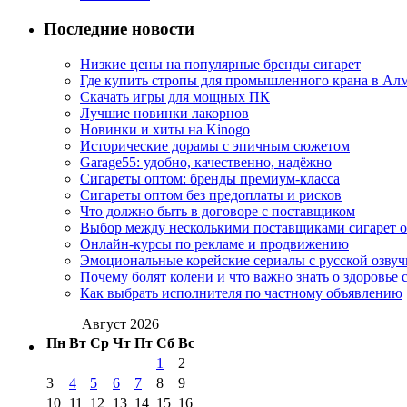
Последние новости
Низкие цены на популярные бренды сигарет
Где купить стропы для промышленного крана в Ал
Скачать игры для мощных ПК
Лучшие новинки лакорнов
Новинки и хиты на Kinogo
Исторические дорамы с эпичным сюжетом
Garage55: удобно, качественно, надёжно
Сигареты оптом: бренды премиум-класса
Сигареты оптом без предоплаты и рисков
Что должно быть в договоре с поставщиком
Выбор между несколькими поставщиками сигарет 
Онлайн-курсы по рекламе и продвижению
Эмоциональные корейские сериалы с русской озвуч
Почему болят колени и что важно знать о здоровье 
Как выбрать исполнителя по частному объявлению
Август 2026
Пн
Вт
Ср
Чт
Пт
Сб
Вс
1
2
3
4
5
6
7
8
9
10
11
12
13
14
15
16