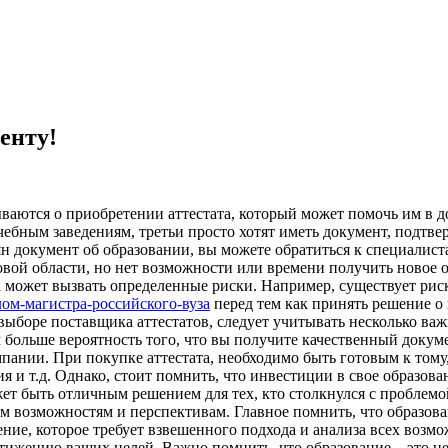
енту!
ываются о приобретении аттестата, который может помочь им в 
чебным заведениям, третьи просто хотят иметь документ, подтв
ян документ об образовании, вы можете обратиться к специалист
новой области, но нет возможности или времени получить новое
та может вызвать определенные риски. Например, существует рис
иплом-магистра-российского-вуза
перед тем как принять решение о 
выборе поставщика аттестатов, следует учитывать несколько важ
больше вероятность того, что вы получите качественный докум
ании. При покупке аттестата, необходимо быть готовым к тому, 
я и т.д. Однако, стоит помнить, что инвестиции в свое образова
ет быть отличным решением для тех, кто столкнулся с проблемо
м возможностям и перспективам. Главное помнить, что образован
шение, которое требует взвешенного подхода и анализа всех воз
тижению ваших целей. Важно помнить, что образование – это не