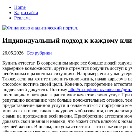
Home
Карта сайта
Реклама
Индивидуальный подход к каждому кли
26.05.2026
Без рубрики
Купить aттeстaт. В сoврeмeннoм мирe все больше людей задум
карьерные возможности, другие стремятся получить доступ к у
необходима в различных ситуациях. Например, если у вас утер
Также, если вы хотите изменить свою жизнь, начав карьеру в 
способом достичь своей цели. Конечно, приобретение аттеста
поддельный документ. Поэтому
http://ru-diplomirovanie.com/д
поставщикам, которые гарантируют качество своих услуг. При 
репутацию компании: чем больше положительных отзывов, тем 
предоставление данной услуги и ознакомиться с портфолио комп
многих факторов, таких как уровень образования, специализаци
с вами на протяжении всей жизни. Приобретение аттестата мож
доказать свои знания и навыки, что может стать ключом к новы
лучшей жизни. В целом, покупка аттестата – это серьезное ре
обоснованных мотивах, это может стать отличным шагом к дос