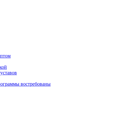
оптом
кой
суставов
рограммы востребованы