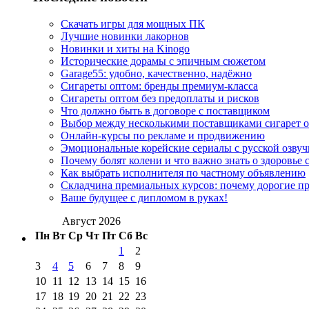
Скачать игры для мощных ПК
Лучшие новинки лакорнов
Новинки и хиты на Kinogo
Исторические дорамы с эпичным сюжетом
Garage55: удобно, качественно, надёжно
Сигареты оптом: бренды премиум-класса
Сигареты оптом без предоплаты и рисков
Что должно быть в договоре с поставщиком
Выбор между несколькими поставщиками сигарет 
Онлайн-курсы по рекламе и продвижению
Эмоциональные корейские сериалы с русской озвуч
Почему болят колени и что важно знать о здоровье 
Как выбрать исполнителя по частному объявлению
Складчина премиальных курсов: почему дорогие п
Ваше будущее с дипломом в руках!
Август 2026
Пн
Вт
Ср
Чт
Пт
Сб
Вс
1
2
3
4
5
6
7
8
9
10
11
12
13
14
15
16
17
18
19
20
21
22
23