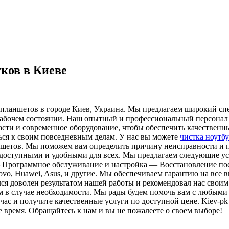
уков в Киеве
планшетов в городе Киев, Украина. Мы предлагаем широкий сп
 рабочем состоянии. Наш опытный и профессиональный персонал
асти и современное оборудование, чтобы обеспечить качествен
ься к своим повседневным делам. У нас вы можете
чистка ноутбу
ншетов. Мы поможем вам определить причину неисправности и 
 доступными и удобными для всех. Мы предлагаем следующие ус
— Программное обслуживание и настройка — Восстановление по
ovo, Huawei, Asus, и другие. Мы обеспечиваем гарантию на все
ся доволен результатом нашей работы и рекомендовал нас своим
нам в случае необходимости. Мы рады будем помочь вам с любым
час и получите качественные услуги по доступной цене. Kiev-p
 время. Обращайтесь к нам и вы не пожалеете о своем выборе!