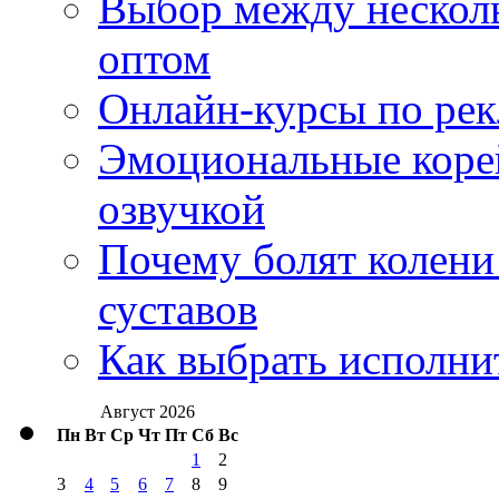
Выбор между нескол
оптом
Онлайн-курсы по ре
Эмоциональные корей
озвучкой
Почему болят колени 
суставов
Как выбрать исполни
Август 2026
Пн
Вт
Ср
Чт
Пт
Сб
Вс
1
2
3
4
5
6
7
8
9