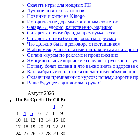
Скачать игры для мощных ПК
Лучшие новинки лакорнов
Новинки и хиты на Kinogo
Исторические дорамы с эпичным сюжетом
Garage55: удобно, качественно, надёжно
Сигареты оптом: бренды премиум-класса
Сигареты оптом без предоплаты и рисков
Что должно быть в договоре с поставщиком
Выбор между несколькими поставщиками сигарет 
Онлайн-курсы по рекламе и продвижению
Эмоциональные корейские сериалы с русской озвуч
Почему болят колени и что важно знать о здоровье 
Как выбрать исполнителя по частному объявлению
Складчина премиальных курсов: почему дорогие п
Ваше будущее с дипломом в руках!
Август 2026
Пн
Вт
Ср
Чт
Пт
Сб
Вс
1
2
3
4
5
6
7
8
9
10
11
12
13
14
15
16
17
18
19
20
21
22
23
24
25
26
27
28
29
30