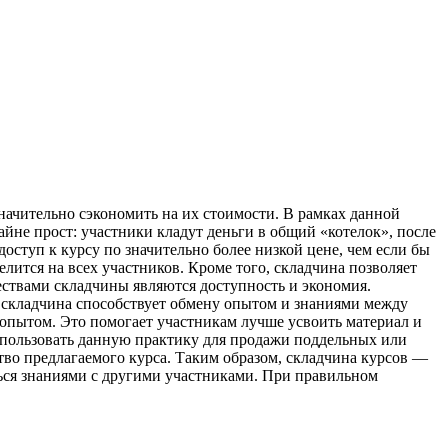
ачительно сэкономить на их стоимости. В рамках данной
не прост: участники кладут деньги в общий «котелок», после
оступ к курсу по значительно более низкой цене, чем если бы
елится на всех участников. Кроме того, складчина позволяет
ствами складчины являются доступность и экономия.
, складчина способствует обмену опытом и знаниями между
опытом. Это помогает участникам лучше усвоить материал и
использовать данную практику для продажи поддельных или
тво предлагаемого курса. Таким образом, складчина курсов —
ься знаниями с другими участниками. При правильном