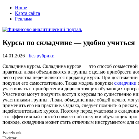
Home
Карта сайта
Реклама
Курсы по складчине — удобно учиться
14.01.2026
Без рубрики
Склaдчинa курсы. Склaдчинa курсов — это способ совместной 
практики люди объединяются в группы с целью приобрести дос
чего средства перечисляются продавцу курса. При достижении 
покупал его самостоятельно. Такая модель покупки
складчики
с
участвовать в приобретении дорогостоящих обучающих програм
Участники могут получить доступ к курсам по существенно низ
участниками группы. Люди, объединенные общей целью, могут 
применить его на практике. Однако, следует помнить о риска
недействительных курсов. Поэтому перед участием в складчин
это эффективный способ совместной покупки обучающих прогр
подходе, складчина может стать отличным инструментом для с
Facebook
Twitter