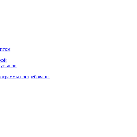
оптом
кой
суставов
рограммы востребованы