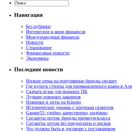
Навигация
Без рубрики
Интересное в мире финансов
Международные финансы
Новости
Страхование
Финансовые новости
Экономика
Последние новости
Низкие цены на популярные бренды сигарет
Где купить стропы для промышленного крана в Ал
Скачать игры для мощных ПК
Лучшие новинки лакорнов
Новинки и хиты на Kinogo
Исторические дорамы с эпичным сюжетом
Garage55: удобно, качественно, надёжно
Сигареты оптом: бренды премиум-класса
Сигареты оптом без предоплаты и рисков
Что должно быть в договоре с поставщиком