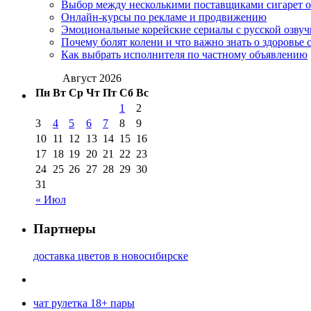
Выбор между несколькими поставщиками сигарет 
Онлайн-курсы по рекламе и продвижению
Эмоциональные корейские сериалы с русской озвуч
Почему болят колени и что важно знать о здоровье 
Как выбрать исполнителя по частному объявлению
Август 2026
Пн
Вт
Ср
Чт
Пт
Сб
Вс
1
2
3
4
5
6
7
8
9
10
11
12
13
14
15
16
17
18
19
20
21
22
23
24
25
26
27
28
29
30
31
« Июл
Партнеры
доставка цветов в новосибирске
чат рулетка 18+ пары