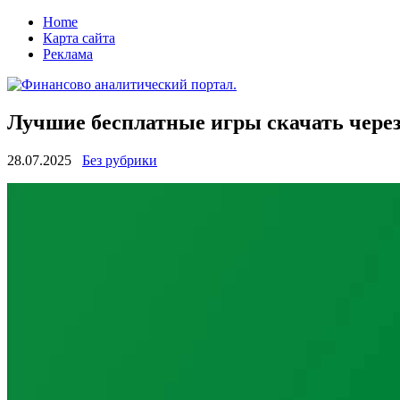
Home
Карта сайта
Реклама
Лучшие бесплатные игры скачать через
28.07.2025
Без рубрики