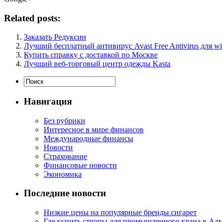
Related posts:
Заказать Редуксин
Лучший бесплатный антивирус Avast Free Antivirus для w
Купить справку с доставкой по Москве
Лучший веб-торговый центр одежды Kasta
Навигация
Без рубрики
Интересное в мире финансов
Международные финансы
Новости
Страхование
Финансовые новости
Экономика
Последние новости
Низкие цены на популярные бренды сигарет
Где купить стропы для промышленного крана в Ал