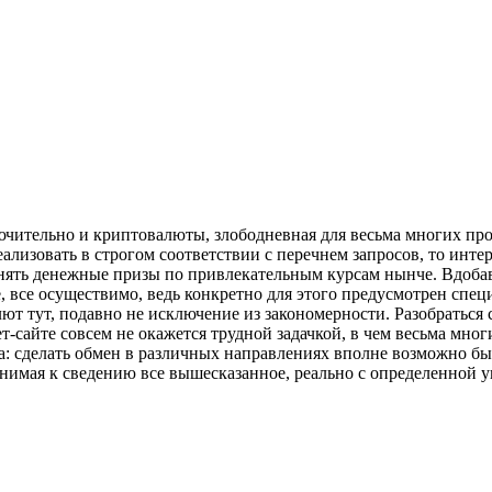
ключительно и криптовалюты, злободневная для весьма многих п
еализовать в строгом соответствии с перечнем запросов, то инте
ть денежные призы по привлекательным курсам нынче. Вдобавок
, все осуществимо, ведь конкретно для этого предусмотрен спе
 тут, подавно не исключение из закономерности. Разобраться с
т-сайте совсем не окажется трудной задачкой, в чем весьма мно
: сделать обмен в различных направлениях вполне возможно быс
инимая к сведению все вышесказанное, реально с определенной 