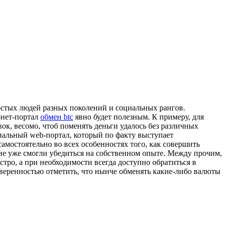
ростых людей разных поколений и социальных рангов.
рнет-портал
обмен btc
явно будет полезным. К примеру, для
, весомо, чтоб поменять деньги удалось без различных
циальный web-портал, который по факту выступает
амостоятельно во всех особенностях того, как совершить
гие уже смогли убедиться на собственном опыте. Между прочим,
тро, а при необходимости всегда доступно обратиться в
уверенностью отметить, что нынче обменять какие-либо валюты