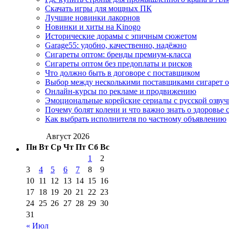
Скачать игры для мощных ПК
Лучшие новинки лакорнов
Новинки и хиты на Kinogo
Исторические дорамы с эпичным сюжетом
Garage55: удобно, качественно, надёжно
Сигареты оптом: бренды премиум-класса
Сигареты оптом без предоплаты и рисков
Что должно быть в договоре с поставщиком
Выбор между несколькими поставщиками сигарет 
Онлайн-курсы по рекламе и продвижению
Эмоциональные корейские сериалы с русской озвуч
Почему болят колени и что важно знать о здоровье 
Как выбрать исполнителя по частному объявлению
Август 2026
Пн
Вт
Ср
Чт
Пт
Сб
Вс
1
2
3
4
5
6
7
8
9
10
11
12
13
14
15
16
17
18
19
20
21
22
23
24
25
26
27
28
29
30
31
« Июл