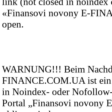
link (not closed in noindex 
«Finansovi novony E-FIN
open.
WARNUNG!!! Beim Nachdru
FINANCE.COM.UA ist ein ak
in Noindex- oder Nofollow-
Portal „Finansovi novo