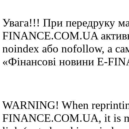
Увaгa!!! При пeрeдруку мa
FINANCE.COM.UA активне 
noindex або nofollow, а са
«Фінансові новини E-FI
WARNING! When reprinting
FINANCE.COM.UA, it is man