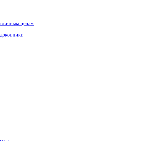
отличным ценам
одоконники
маты