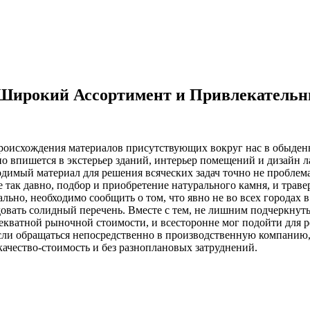
 Широкий Ассортимент и Привлекатель
роисхождения материалов присутствующих вокруг нас в обыденн
о впишется в экстерьер зданий, интерьер помещений и дизайн л
ходимый материал для решения всяческих задач точно не пробле
 так давно, подбор и приобретение натурального камня, и траве
льно, необходимо сообщить о том, что явно не во всех города
овать солидный перечень. Вместе с тем, не лишним подчеркнуть
декватной рыночной стоимости, и всесторонне мог подойти для 
, если обращаться непосредственно в производственную компан
ачество-стоимость и без разноплановых затруднений.