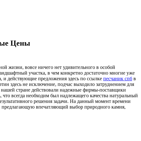
ные Цены
ой жизни, вовсе ничего нет удивительного в особой
андшафтный участка, в чем конкретно достаточно многие уже
ма, и действующие предложения здесь по ссылке
песчаник спб
в
ртин здесь не исключение, подчас выходило затруднением для
х в нашей стране действовали надежные фирмы-поставщики
, что всегда необходим был надлежащего качества натуральный
результативного решения задачи. На данный момент времени
ию, предлагающую впечатляющий выбор природного камня,