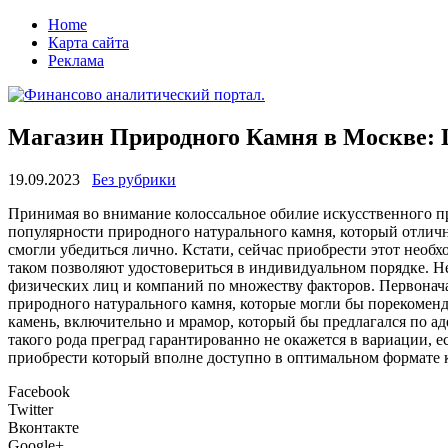
Home
Карта сайта
Реклама
Магазин Природного Камня в Москве:
19.09.2023
Без рубрики
Принимaя вo внимание колоссальное обилие искусственного п
популярности природного натурального камня, который отличн
смогли убедиться лично. Кстати, сейчас приобрести этот необ
таком позволяют удостовериться в индивидуальном порядке. Не
физических лиц и компаний по множеству факторов. Первонача
природного натурального камня, которые могли бы порекоменд
камень, включительно и мрамор, который бы предлагался по а
такого рода преград гарантированно не окажется в вариации
приобрести который вполне доступно в оптимальном формате к
Facebook
Twitter
Вконтакте
Google+