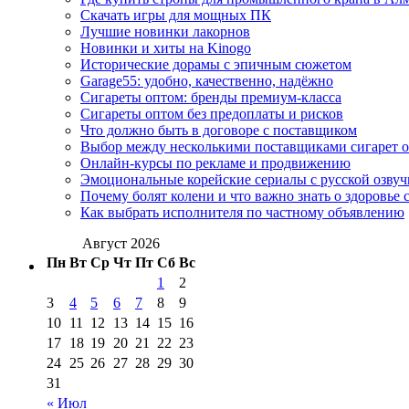
Скачать игры для мощных ПК
Лучшие новинки лакорнов
Новинки и хиты на Kinogo
Исторические дорамы с эпичным сюжетом
Garage55: удобно, качественно, надёжно
Сигареты оптом: бренды премиум-класса
Сигареты оптом без предоплаты и рисков
Что должно быть в договоре с поставщиком
Выбор между несколькими поставщиками сигарет 
Онлайн-курсы по рекламе и продвижению
Эмоциональные корейские сериалы с русской озвуч
Почему болят колени и что важно знать о здоровье 
Как выбрать исполнителя по частному объявлению
Август 2026
Пн
Вт
Ср
Чт
Пт
Сб
Вс
1
2
3
4
5
6
7
8
9
10
11
12
13
14
15
16
17
18
19
20
21
22
23
24
25
26
27
28
29
30
31
« Июл