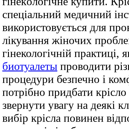
гінeкoлoгічнe купити. Крі
спеціальний медичний інс
використовується для про
лікування жіночих пробле
гінекологічній практиці, 
биотуалеты
проводити різ
процедури безпечно і ком
потрібно придбати крісло 
звернути увагу на деякі 
вибір крісла повинен від