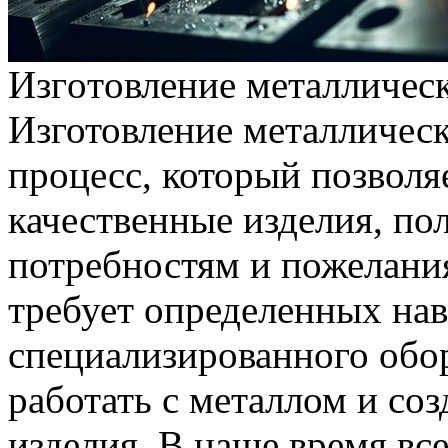
Изгoтoвлeниe мeтaлличeск
Изготовление металлическ
процесс, который позволя
качественные изделия, п
потребностям и пожелания
требует определенных нав
специализированного обор
работать с металлом и соз
изделия. В наше время вс