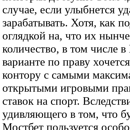
случае, если улыбнется у
зарабатывать. Хотя, как 
оглядкой на, что их нынч
количество, в том числе в
варианте по праву хочетс
контору с самыми макси
открытыми игровыми пра
ставок на спорт. Вследств
удивляющего в том, что б
Мостбет пользуется особ