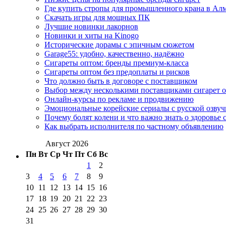
Где купить стропы для промышленного крана в Ал
Скачать игры для мощных ПК
Лучшие новинки лакорнов
Новинки и хиты на Kinogo
Исторические дорамы с эпичным сюжетом
Garage55: удобно, качественно, надёжно
Сигареты оптом: бренды премиум-класса
Сигареты оптом без предоплаты и рисков
Что должно быть в договоре с поставщиком
Выбор между несколькими поставщиками сигарет 
Онлайн-курсы по рекламе и продвижению
Эмоциональные корейские сериалы с русской озвуч
Почему болят колени и что важно знать о здоровье 
Как выбрать исполнителя по частному объявлению
Август 2026
Пн
Вт
Ср
Чт
Пт
Сб
Вс
1
2
3
4
5
6
7
8
9
10
11
12
13
14
15
16
17
18
19
20
21
22
23
24
25
26
27
28
29
30
31