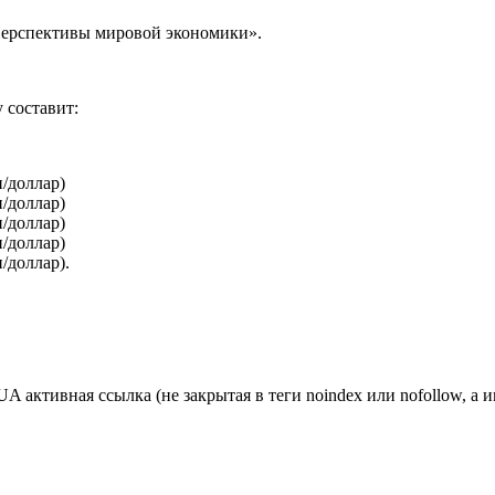
Перспективы мировой экономики».
 составит:
/доллар)
/доллар)
/доллар)
/доллар)
/доллар).
ктивная ссылка (не закрытая в теги noindex или nofollow, а и