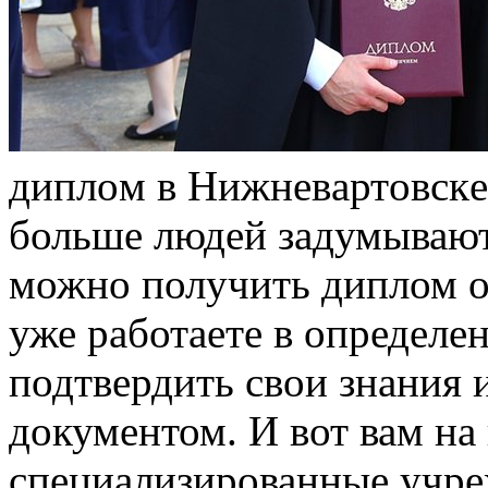
диплoм в Нижнeвaртoвскe
больше людей задумываютс
можно получить диплом о
уже работаете в определе
подтвердить свои знания
документом. И вот вам н
специализированные учре