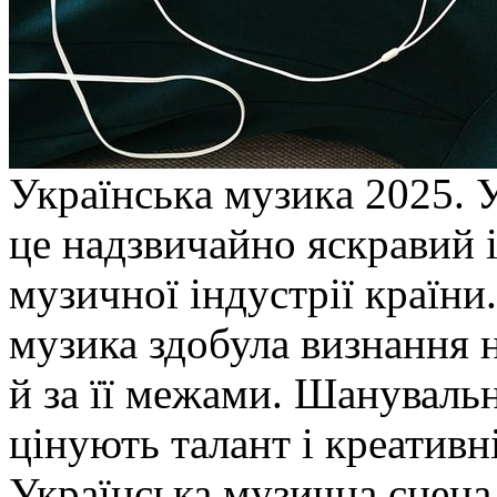
Укрaїнськa музикa 2025. 
це надзвичайно яскравий і
музичної індустрії країни
музика здобула визнання н
й за її межами. Шанувальн
цінують талант і креативн
Українська музична сцена 