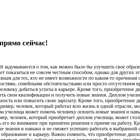
прямо сейчас!
 задумываются о том, как можно было бы улучшить свое образо
ет показаться не совсем честным способом, однако для других 
ным для тех, кто не имеет возможности по каким-то причинам о
стями, семейными обстоятельствами или просто отсутствием вр
еловеку добиться успеха в карьере. Кроме того, приобретение 
ысить свои квалификации и получить новые знания. Диплом учи
ость или повысить свою зарплату. Кроме того, приобретение д
имер, человек, который работал всю жизнь в одной отрасли, мож
ма училища может помочь человеку освоить новые знания и навы
ер, человек, который приобретает диплом училища, может столк
 его во внимание при принятии решения о приеме на работу. К
мые знания и навыки и не сможет успешно работать в выбранной
 образование и карьеру. Важно помнить, что приобретение дипло
звиваться, чтобы добиться желаемых результатов. В итоге, прио