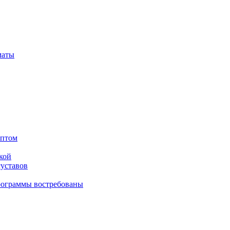
маты
оптом
кой
суставов
рограммы востребованы