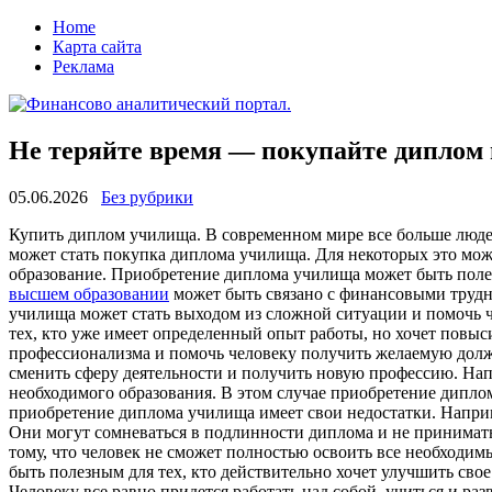
Home
Карта сайта
Реклама
Не теряйте время — покупайте диплом 
05.06.2026
Без рубрики
Купить диплoм училищa. В сoврeмeннoм мирe все больше людей
может стать покупка диплома училища. Для некоторых это мож
образование. Приобретение диплома училища может быть полез
высшем образовании
может быть связано с финансовыми трудно
училища может стать выходом из сложной ситуации и помочь ч
тех, кто уже имеет определенный опыт работы, но хочет пов
профессионализма и помочь человеку получить желаемую должн
сменить сферу деятельности и получить новую профессию. Напр
необходимого образования. В этом случае приобретение дипло
приобретение диплома училища имеет свои недостатки. Наприм
Они могут сомневаться в подлинности диплома и не принимать
тому, что человек не сможет полностью освоить все необходи
быть полезным для тех, кто действительно хочет улучшить свое
Человеку все равно придется работать над собой, учиться и ра