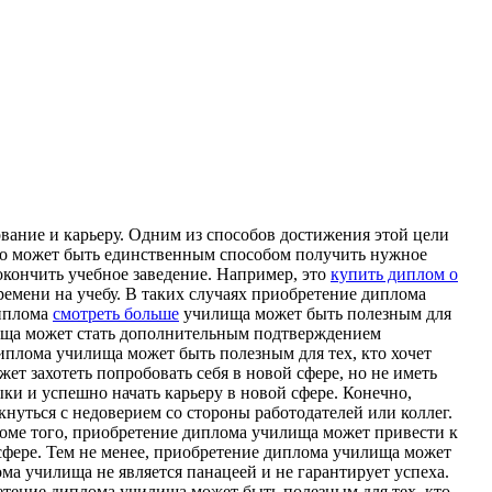
вание и карьеру. Одним из способов достижения этой цели
это может быть единственным способом получить нужное
кончить учебное заведение. Например, это
купить диплом о
емени на учебу. В таких случаях приобретение диплома
диплома
смотреть больше
училища может быть полезным для
лища может стать дополнительным подтверждением
иплома училища может быть полезным для тех, кто хочет
ет захотеть попробовать себя в новой сфере, но не иметь
ки и успешно начать карьеру в новой сфере. Конечно,
нуться с недоверием со стороны работодателей или коллег.
роме того, приобретение диплома училища может привести к
 сфере. Тем не менее, приобретение диплома училища может
ма училища не является панацеей и не гарантирует успеха.
бретение диплома училища может быть полезным для тех, кто