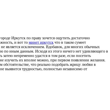
ороде Иркутск по праву хочется ощутить достаточно
жность, и вот то
минет иркутск
что в таком сумеет
о не является исключением. Вдобавок, для многих обычных
щую по иным данным. Исходя из этого ничего нет удивляющего в
затею непременно удастся в том разе, если посетить
не изучить их вполне можно, при первом появлении желания.
ом обстоятельстве, что реально подобрать жрицу любви в
не выявится трудностью, полностью независимо от