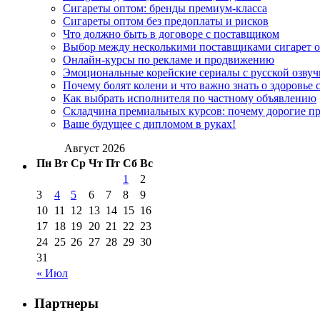
Сигареты оптом: бренды премиум-класса
Сигареты оптом без предоплаты и рисков
Что должно быть в договоре с поставщиком
Выбор между несколькими поставщиками сигарет 
Онлайн-курсы по рекламе и продвижению
Эмоциональные корейские сериалы с русской озвуч
Почему болят колени и что важно знать о здоровье 
Как выбрать исполнителя по частному объявлению
Складчина премиальных курсов: почему дорогие п
Ваше будущее с дипломом в руках!
Август 2026
Пн
Вт
Ср
Чт
Пт
Сб
Вс
1
2
3
4
5
6
7
8
9
10
11
12
13
14
15
16
17
18
19
20
21
22
23
24
25
26
27
28
29
30
31
« Июл
Партнеры