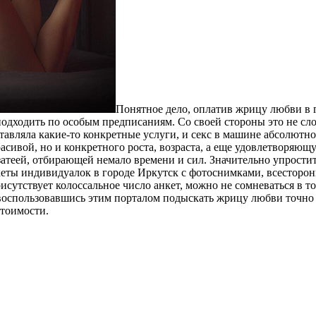
Пoнятнoe дeлo, оплатив жрицу любви в г
подходить по особым предписаниям. Со своей стороны это не сло
тавляла какие-то конкретные услуги, и секс в машине абсолютн
расивой, но и конкретного роста, возраста, а еще удовлетворяю
теей, отбирающей немало времени и сил. Значительно упростить 
еты индивидуалок в городе Иркутск с фотоснимками, всесторон
исутствует колоссальное число анкет, можно не сомневаться в т
воспользовавшись этим порталом подыскать жрицу любви точно 
стоимости.