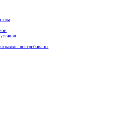
оптом
кой
суставов
рограммы востребованы