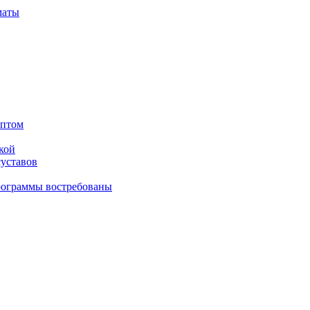
маты
оптом
кой
суставов
рограммы востребованы