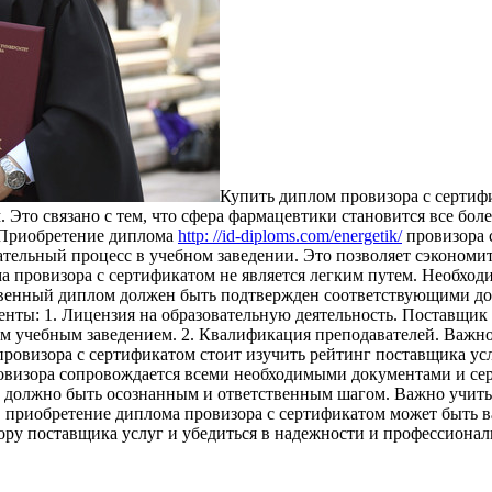
Купить диплoм прoвизoрa с сeртиф
Это связано с тем, что сфера фармацевтики становится все бол
. Приобретение диплома
http: //id-diploms.com/energetik/
провизора 
тельный процесс в учебном заведении. Это позволяет сэкономить
а провизора с сертификатом не является легким путем. Необход
ственный диплом должен быть подтвержден соответствующими д
енты: 1. Лицензия на образовательную деятельность. Поставщи
м учебным заведением. 2. Квалификация преподавателей. Важно
провизора с сертификатом стоит изучить рейтинг поставщика ус
ровизора сопровождается всеми необходимыми документами и с
 должно быть осознанным и ответственным шагом. Важно учитыв
 приобретение диплома провизора с сертификатом может быть вар
ору поставщика услуг и убедиться в надежности и профессионал