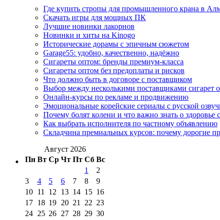
Где купить стропы для промышленного крана в Ал
Скачать игры для мощных ПК
Лучшие новинки лакорнов
Новинки и хиты на Kinogo
Исторические дорамы с эпичным сюжетом
Garage55: удобно, качественно, надёжно
Сигареты оптом: бренды премиум-класса
Сигареты оптом без предоплаты и рисков
Что должно быть в договоре с поставщиком
Выбор между несколькими поставщиками сигарет 
Онлайн-курсы по рекламе и продвижению
Эмоциональные корейские сериалы с русской озвуч
Почему болят колени и что важно знать о здоровье 
Как выбрать исполнителя по частному объявлению
Складчина премиальных курсов: почему дорогие п
Август 2026
Пн
Вт
Ср
Чт
Пт
Сб
Вс
1
2
3
4
5
6
7
8
9
10
11
12
13
14
15
16
17
18
19
20
21
22
23
24
25
26
27
28
29
30