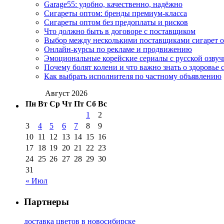
Garage55: удобно, качественно, надёжно
Сигареты оптом: бренды премиум-класса
Сигареты оптом без предоплаты и рисков
Что должно быть в договоре с поставщиком
Выбор между несколькими поставщиками сигарет 
Онлайн-курсы по рекламе и продвижению
Эмоциональные корейские сериалы с русской озвуч
Почему болят колени и что важно знать о здоровье 
Как выбрать исполнителя по частному объявлению
Август 2026
Пн
Вт
Ср
Чт
Пт
Сб
Вс
1
2
3
4
5
6
7
8
9
10
11
12
13
14
15
16
17
18
19
20
21
22
23
24
25
26
27
28
29
30
31
« Июл
Партнеры
доставка цветов в новосибирске