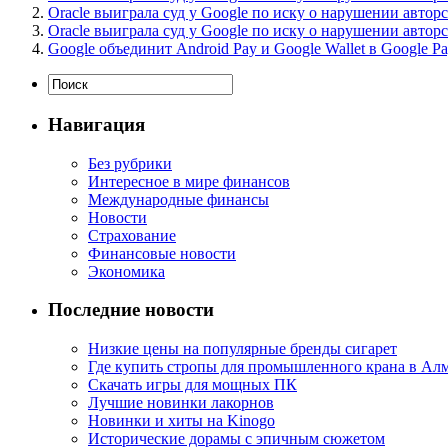
Oracle выиграла суд у Google по иску о нарушении автор
Oracle выиграла суд у Google по иску о нарушении автор
Google объединит Android Pay и Google Wallet в Google P
Навигация
Без рубрики
Интересное в мире финансов
Международные финансы
Новости
Страхование
Финансовые новости
Экономика
Последние новости
Низкие цены на популярные бренды сигарет
Где купить стропы для промышленного крана в Ал
Скачать игры для мощных ПК
Лучшие новинки лакорнов
Новинки и хиты на Kinogo
Исторические дорамы с эпичным сюжетом