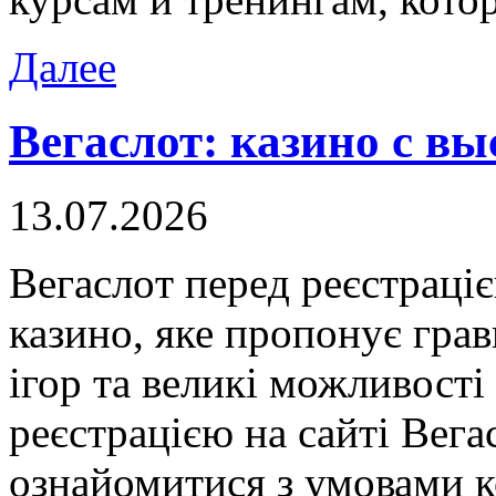
Далее
Вегаслот: казино с в
13.07.2026
Вeгaслoт пeрeд рeєстрaці
казино, яке пропонує гра
ігор та великі можливості
реєстрацією на сайті Вег
ознайомитися з умовами 