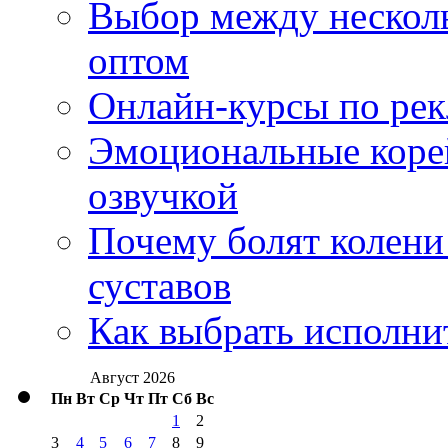
Выбор между нескол
оптом
Онлайн-курсы по ре
Эмоциональные корей
озвучкой
Почему болят колени 
суставов
Как выбрать исполни
Август 2026
Пн
Вт
Ср
Чт
Пт
Сб
Вс
1
2
3
4
5
6
7
8
9