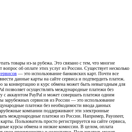
ть товары из-за рубежа. Это связано с тем, что многие
 вопрос об оплате этих услуг из России. Существует несколько
сервисов
— это использование банковских карт. Почти все
вести данные карты на сайте сервиса и подтвердить платеж.
ю за конвертацию и курс обмена может быть невыгодным для
Pal позволяет осуществлять международные платежи без
ту с аккаунтом PayPal и может совершать платежи одним
аты зарубежных сервисов из России — это использование
ждународные платежи без необходимости ввода данных
е зарубежные компании поддерживают эти электронные
шать международные платежи из России. Например, Payoneer,
карты. Пользователь просто регистрируется на сайте сервиса,
дные курсы обмена и низкие комиссии. В целом, оплата
ет свои преимущества и недостатки. Пользователь может