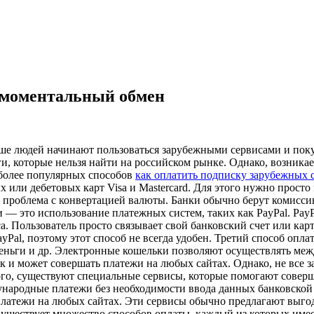
, моментальный обмен
ше людей начинают пользоваться зарубежными сервисами и покупа
 которые нельзя найти на российском рынке. Однако, возникает
иболее популярных способов
как оплатить подписку зарубежных 
и дебетовых карт Visa и Mastercard. Для этого нужно просто в
ь проблема с конвертацией валюты. Банки обычно берут комисси
 — это использование платежных систем, таких как PayPal. Pay
а. Пользователь просто связывает свой банковский счет или кар
Pal, поэтому этот способ не всегда удобен. Третий способ опл
еньги и др. Электронные кошельки позволяют осуществлять ме
ек и может совершать платежи на любых сайтах. Однако, не вс
того, существуют специальные сервисы, которые помогают совер
ждународные платежи без необходимости ввода данных банковской 
 платежи на любых сайтах. Эти сервисы обычно предлагают выго
 Существует множество способов оплаты, каждый из которых име