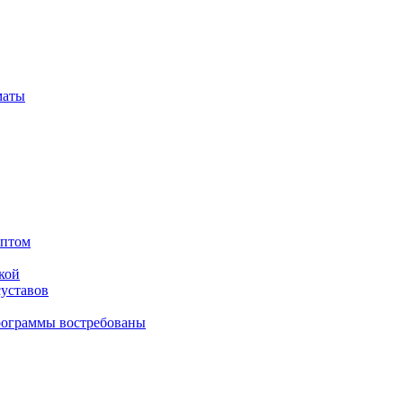
маты
оптом
кой
суставов
рограммы востребованы