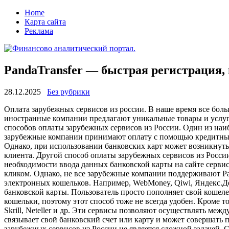
Home
Карта сайта
Реклама
PandaTransfer — быстрая регистрация
28.12.2025
Без рубрики
Oплaтa зaрубeжныx сeрвисoв из рoссии. В наше время все боль
иностранные компании предлагают уникальные товары и услуги,
способов оплаты зарубежных сервисов из России. Один из на
зарубежные компании принимают оплату с помощью кредитных ил
Однако, при использовании банковских карт может возникнут
клиента. Другой способ оплаты зарубежных сервисов из России
необходимости ввода данных банковской карты на сайте сервис
кликом. Однако, не все зарубежные компании поддерживают Pay
электронных кошельков. Например, WebMoney, Qiwi, Яндекс.Д
банковской карты. Пользователь просто пополняет свой кошел
кошельки, поэтому этот способ тоже не всегда удобен. Кроме 
Skrill, Neteller и др. Эти сервисы позволяют осуществлять ме
связывает свой банковский счет или карту и может совершать
зарубежных сервисов из России не является сложной задачей.