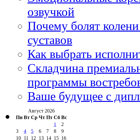
озвучкой
Почему болят колени 
суставов
Как выбрать исполни
Складчина премиальн
программы востребо
Ваше будущее с дипл
Август 2026
Пн
Вт
Ср
Чт
Пт
Сб
Вс
1
2
3
4
5
6
7
8
9
10
11
12
13
14
15
16