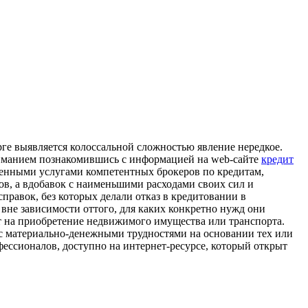
рге выявляется колоссальной сложностью явление нередкое.
вниманием познакомившись с информацией на web-сайте
кредит
енными услугами компетентных брокеров по кредитам,
ов, а вдобавок с наименьшими расходами своих сил и
справок, без которых делали отказ в кредитовании в
вне зависимости оттого, для каких конкретно нужд они
т на приобретение недвижимого имущества или транспорта.
 с материально-денежными трудностями на основании тех или
фессионалов, доступно на интернет-ресурсе, который открыт