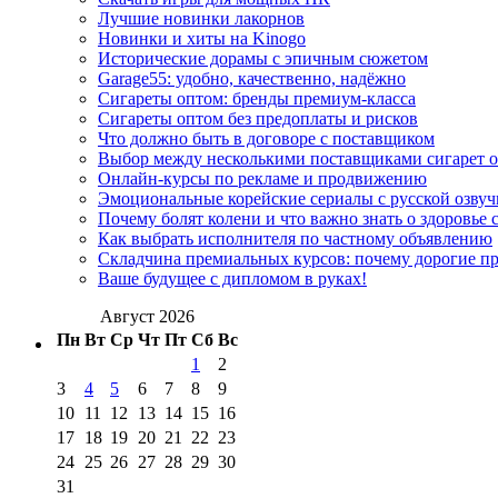
Лучшие новинки лакорнов
Новинки и хиты на Kinogo
Исторические дорамы с эпичным сюжетом
Garage55: удобно, качественно, надёжно
Сигареты оптом: бренды премиум-класса
Сигареты оптом без предоплаты и рисков
Что должно быть в договоре с поставщиком
Выбор между несколькими поставщиками сигарет 
Онлайн-курсы по рекламе и продвижению
Эмоциональные корейские сериалы с русской озвуч
Почему болят колени и что важно знать о здоровье 
Как выбрать исполнителя по частному объявлению
Складчина премиальных курсов: почему дорогие п
Ваше будущее с дипломом в руках!
Август 2026
Пн
Вт
Ср
Чт
Пт
Сб
Вс
1
2
3
4
5
6
7
8
9
10
11
12
13
14
15
16
17
18
19
20
21
22
23
24
25
26
27
28
29
30
31