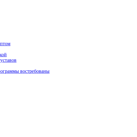
оптом
кой
суставов
рограммы востребованы