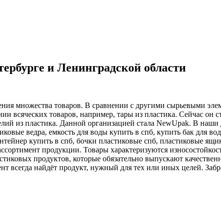
ербурге и Ленинградской области
ения множества товаров. В сравнении с другими сырьевыми эле
ии всяческих товаров, например, тары из пластика. Сейчас он 
елий из пластика. Данной организацией стала NewUpak. В наши
тиковые ведра, емкость для воды купить в спб, купить бак для во
нтейнер купить в спб, бочки пластиковые спб, пластиковые ящики 
 ассортимент продукции. Товары характеризуются износостойко
тиковых продуктов, которые обязательно выпускают качествен
нт всегда найдёт продукт, нужный для тех или иных целей. Заб