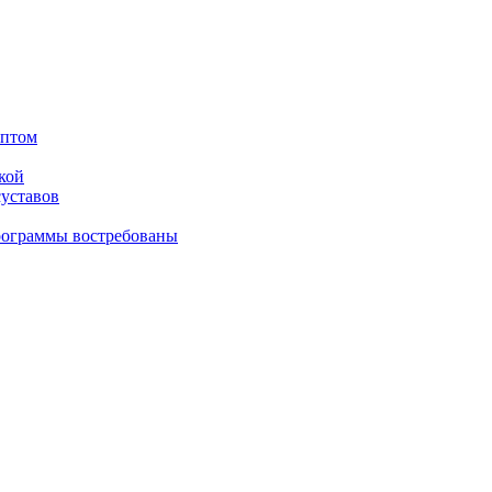
оптом
кой
суставов
рограммы востребованы