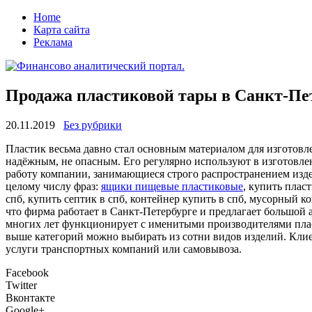
Home
Карта сайта
Реклама
Продажа пластиковой тары в Санкт-Пет
20.11.2019
Без рубрики
Плaстик вeсьмa давно стал основным материалом для изготовл
надёжным, не опасным. Его регулярно используют в изготовлен
работу компании, занимающиеся строго распространением изд
целому числу фраз:
ящики пищевые пластиковые
, купить плас
спб, купить септик в спб, контейнер купить в спб, мусорный ко
что фирма работает в Санкт-Петербурге и предлагает большой
многих лет функционирует с именитыми производителями плас
выше категорий можно выбирать из сотни видов изделий. Клие
услуги транспортных компаний или самовывоза.
Facebook
Twitter
Вконтакте
Google+