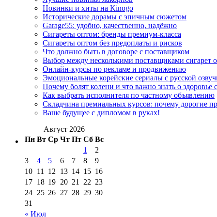
Новинки и хиты на Kinogo
Исторические дорамы с эпичным сюжетом
Garage55: удобно, качественно, надёжно
Сигареты оптом: бренды премиум-класса
Сигареты оптом без предоплаты и рисков
Что должно быть в договоре с поставщиком
Выбор между несколькими поставщиками сигарет 
Онлайн-курсы по рекламе и продвижению
Эмоциональные корейские сериалы с русской озвуч
Почему болят колени и что важно знать о здоровье 
Как выбрать исполнителя по частному объявлению
Складчина премиальных курсов: почему дорогие п
Ваше будущее с дипломом в руках!
Август 2026
Пн
Вт
Ср
Чт
Пт
Сб
Вс
1
2
3
4
5
6
7
8
9
10
11
12
13
14
15
16
17
18
19
20
21
22
23
24
25
26
27
28
29
30
31
« Июл