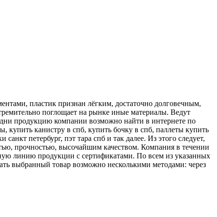
ментами, пластик признан лёгким, достаточно долговечным,
стремительно поглощает на рынке иные материалы. Ведут
 дни продукцию компании возможно найти в интернете по
ды, купить канистру в спб, купить бочку в спб, паллеты купить
санкт петербург, пэт тара спб и так далее. Из этого следует,
стью, прочностью, высочайшим качеством. Компания в течении
ную линию продукции с сертификатами. По всем из указанных
рать выбранный товар возможно несколькими методами: через