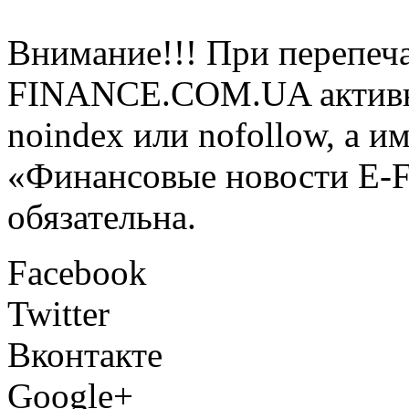
Внимание!!! При перепеча
FINANCE.COM.UA активная
noindex или nofollow, а и
«Финансовые новости E
обязательна.
Facebook
Twitter
Вконтакте
Google+