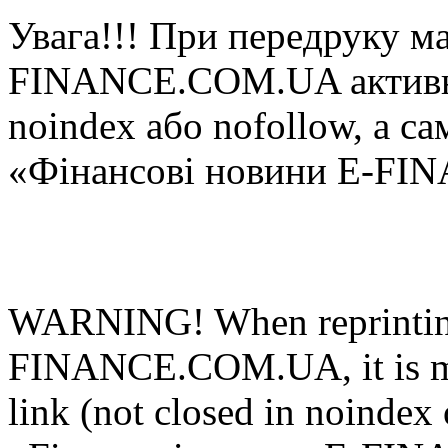
Увaгa!!! При пeрeдруку мa
FINANCE.COM.UA aктивнe 
noindex або nofollow, а са
«Фінансові новини E-FI
WARNING! When reprinting
FINANCE.COM.UA, it is man
link (not closed in noindex 