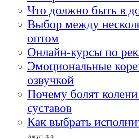
Что должно быть в д
Выбор между нескол
оптом
Онлайн-курсы по ре
Эмоциональные корей
озвучкой
Почему болят колени 
суставов
Как выбрать исполни
Август 2026