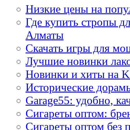
Низкие цены на попу
Где купить стропы д
Алматы
Скачать игры для м
Лучшие новинки лак
Новинки и хиты на K
Исторические дорам
Garage55: удобно, ка
Сигареты оптом: бре
Сигареты оптом без 