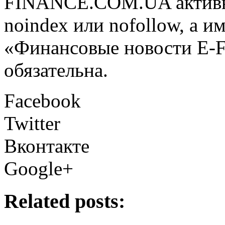
FINANCE.COM.UA активная
noindex или nofollow, а и
«Финансовые новости E
обязательна.
Facebook
Twitter
Вконтакте
Google+
Related posts: