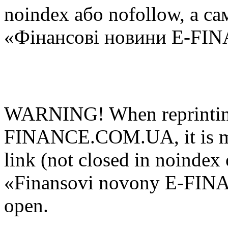
noindex або nofollow, а са
«Фінансові новини E-FI
WARNING! When reprinting
FINANCE.COM.UA, it is man
link (not closed in noindex 
«Finansovi novony E-FIN
open.