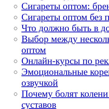
Сигареты оптом: бре
Сигареты оптом без 
Что должно быть в д
Выбор между нескол
оптом
Онлайн-курсы по ре
Эмоциональные корей
озвучкой
Почему болят колени 
суставов