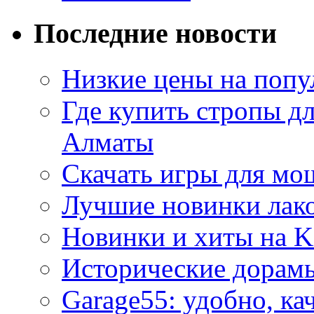
Последние новости
Низкие цены на попу
Где купить стропы д
Алматы
Скачать игры для м
Лучшие новинки лак
Новинки и хиты на K
Исторические дорам
Garage55: удобно, ка