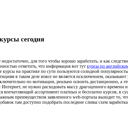
курсы сегодня
 недостаточно, для того чтобы хорошо заработать, и как следст
енностью отметить, что информация вот тут
курсы по английско
 курсы на практике по сути пользуются солидной популярность
тициям в таком деле вовсе не является исключением, оказываю
включительно по мотивации, реально освоить дистанционно, а эт
и Интернет, не нужно расходовать массу драгоценного времени 
ся впечатляющий ассортимент платных и бесплатно курсов, в су
ажным преимуществом заявленного web-портала выходит то, что 
добавок там доступно подобрать последние сливы схем заработка