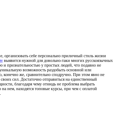
вие, организовать себе персонально приличный стиль жизни
му
выявится нужной для довольно-таки многих русскоязычных
ю и признательностью у простых людей, что подавно не
т уникальную возможность раздобыть основной или
о, конечно же, сравнительно сподручно. При этом явно не
и своих сил. Достаточно отправиться на единственный
щности, благодаря чему отнюдь не проблема выбрать
на нем, находятся топовые курсы, при чем с оплатой
.