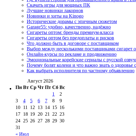
Скачать игры для мощных ПК
Лучшие новинки лакорнов
Новинки и хиты на Kinogo
Исторические дорамы с эпичным сюжетом
Garage55: удобно, качественно, надёжно
Сигареты оптом: бренды премиум-класса
Сигареты оптом без предоплаты и рисков
Что должно быть в договоре с поставщиком
Выбор между несколькими поставщиками сигарет 
Онлайн-курсы по рекламе и продвижению
Эмоциональные корейские сериалы с русской озвуч
Почему болят колени и что важно знать о здоровье 
Как выбрать исполнителя по частному объявлению
Август 2026
Пн
Вт
Ср
Чт
Пт
Сб
Вс
1
2
3
4
5
6
7
8
9
10
11
12
13
14
15
16
17
18
19
20
21
22
23
24
25
26
27
28
29
30
31
« Июл